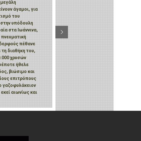
 μεγάλη
ίνουν άγαμοι, για
τισμό του
 στην υπόδουλη
αία στα Ιωάννινα,
ν πνευματική
αδερφούς πέθανε
 τη διαθήκη του,
0.000 χρυσών
οψέποτε ήθελε
ος, βιώσιμο και
ρίους επιτρόπους
το γαζοφυλάκειον
 εκεί αιωνίως και