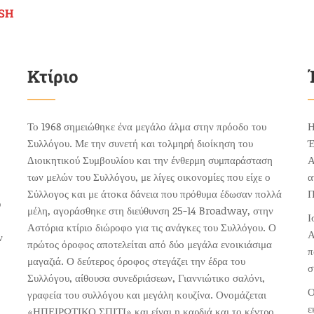
SH
Κτίριο
Το 1968 σημειώθηκε ένα μεγάλο άλμα στην πρόοδο του
Η
Συλλόγου. Με την συνετή και τολμηρή διοίκηση του
Έ
Διοικητικού Συμβουλίου και την ένθερμη συμπαράσταση
Α
των μελών του Συλλόγου, με λίγες οικονομίες που είχε ο
α
Σύλλογος και με άτοκα δάνεια που πρόθυμα έδωσαν πολλά
Π
υ
μέλη, αγοράσθηκε στη διεύθυνση 25-14 Broadway, στην
Ι
Αστόρια κτίριο διώροφο για τις ανάγκες του Συλλόγου. Ο
Α
ν
πρώτος όροφος αποτελείται από δύο μεγάλα ενοικιάσιμα
π
μαγαζιά. Ο δεύτερος όροφος στεγάζει την έδρα του
σ
Συλλόγου, αίθουσα συνεδριάσεων, Γιαννιώτικο σαλόνι,
Ο
γραφεία του συλλόγου και μεγάλη κουζίνα. Ονομάζεται
ε
«ΗΠΕΙΡΩΤΙΚΟ ΣΠΙΤΙ» και είναι η καρδιά και το κέντρο