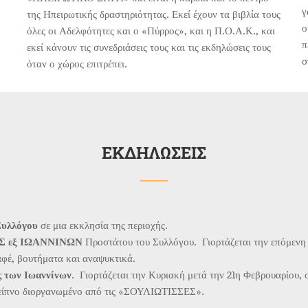
γ
της Ηπειρωτικής δραστηριότητας. Εκεί έχουν τα βιβλία τους
ο
όλες οι Αδελφότητες και ο «Πύρρος», και η Π.Ο.Α.Κ., και
π
εκεί κάνουν τις συνεδριάσεις τους και τις εκδηλώσεις τους
σ
όταν ο χώρος επιτρέπει.
ΕΚΔΗΛΩΣΕΙΣ
υλλόγου
σε μια εκκλησία της περιοχής.
Σ εξ ΙΩΑΝΝΙΝΩΝ
Προστάτου του Συλλόγου.
Γιορτάζεται την επόμενη
αφέ, βουτήματα και αναψυκτικά.
 των Ιωαννίνων
.
Γιορτάζεται την Κυριακή μετά την 21η Φεβρουαρίου,
 δείπνο διοργανωμένο από τις «ΣΟΥΛΙΩΤΙΣΣΕΣ».