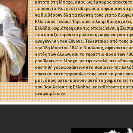
κατόπι στη Μόσχα, όπου ως έμπορος απέκτησε
περιουσία. Και οι έξι αδερφοί αποφάσισαν να με
να διαθέσουν όλα τα πλούτη τους για το διαφω
Ελληνικού Γένους. Ίδρυσαν πολυάριθμες σχολές
Ελλάδα, κυριότερη από τις οποίες είναι η Ζωσιμ
που έπαιξε τεράστιο ρόλο στη μόρφωση και τη
αναγέννηση του Έθνους. Τελευταίος από τους 
την 18η Μαρτίου 1841 ο Νικόλαος, αφήνοντας με
εκτός των άλλων, και το τεράστιο ποσό των 40
ρουβλίων στη Μόσχα, με την εντολή, ότι: «Εάν 
συστηθή γαζοφυλάκειον στο Βασίλειο της Ελλάδ
τακτικό, τότε παρακαλώ τους κατά καιρούς κυ
μας, όπως μετακομίσουν αυτά τα χρήματα εις 
του Βασιλείου της Ελλάδος, καταθέτοντες αυτά
αναφαιρέτως».